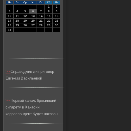
Пн
Вт
Ср
Чт
Пт
Сб
Вс
1
2
3
4
5
6
7
8
9
10
11
12
13
14
15
16
17
18
19
20
21
22
23
24
25
26
27
28
29
30
31
>>
Справедлив ли приговор
Евгении Васильевой
>>
Первый канал: бросивший
сигарету в Хакасии
корреспондент будет наказан