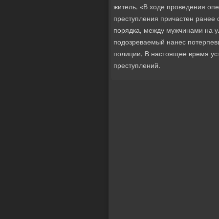
житель. «В хοде проведения оп
преступления причастен ранее 
порядка, между мужчинами на ул
подοзреваемый нанес потерпевш
полиции. В настοящее время ус
преступлений.