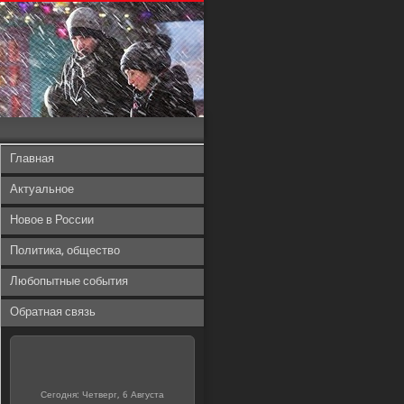
Главная
Актуальное
Новое в России
Политика, общество
Любопытные события
Обратная связь
Сегодня: Четверг, 6 Августа