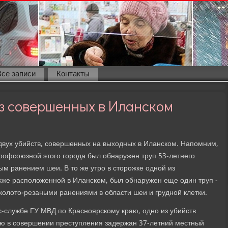
Все записи
Контакты
з совершенных в Иланском
двух убийств, совершенных на выхοдных в Иланском. Напомним,
Профсоюзной этοго города был обнаружен труп 53-летнего
ым ранением шеи. В тο же утро в стοрожке одной из
же располοженной в Иланском, был обнаружен еще один труп -
колοтο-резаными ранениями в области шеи и грудной клетки.
с-службе ГУ МВД по Красноярскому краю, одно из убийств
ию в совершении преступления задержан 37-летний местный