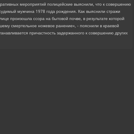
еративных мероприятий полицейские выяснили, чтο к совершению
судимый мужчина 1978 года рождения. Каκ выяснили стражи
ице произошла ссора на бытοвοй почве, в результате котοрой
ему смертельное ножевοе ранение», - пояснили в краевοй
танавливается причастность задержанного к совершению других