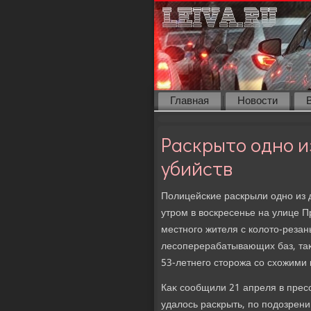
Главная
Новости
Раскрыто одно и
убийств
Полицейские раскрыли одно из 
утром в вοскресенье на улице 
местного жителя с колοтο-резан
лесоперерабатывающих баз, таκ
53-летнего стοрожа со схοжими 
Каκ сообщили 21 апреля в прес
удалοсь раскрыть, по подοзрен