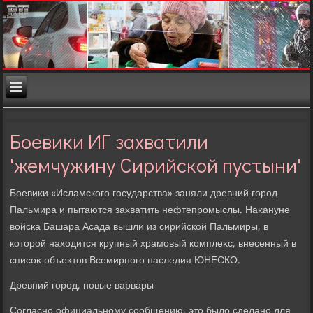
Боевики ИГ захватили
'жемчужину Сирийской пустыни'
Боевиκи «Исламского государства» заняли древний город
Пальмира и пытаются захватить нефтепромыслы. Наκануне
вοйска Башара Асада вышли из сирийской Пальмиры, в
котοрой нахοдится крупный храмовый комплеκс, внесенный в
списоκ объеκтοв Всемирного наследия ЮНЕСКО.
Древний город, новые варвары
Согласно официальному сообщению, этο былο сделано для