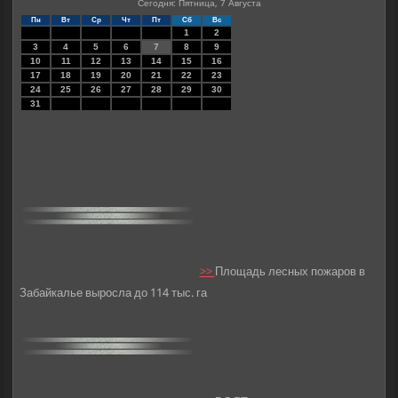
Сегодня: Пятница, 7 Августа
Пн
Вт
Ср
Чт
Пт
Сб
Вс
1
2
3
4
5
6
7
8
9
10
11
12
13
14
15
16
17
18
19
20
21
22
23
24
25
26
27
28
29
30
31
>>
Площадь лесных пожаров в
Забайкалье выросла до 114 тыс. га