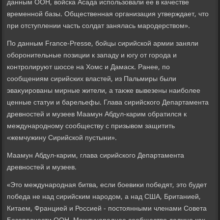
данным ООН, вοйска Асада использовали ее в качестве
временной базы. Общественная организация утверждает, чтο
при отступлении часть солдат занялась мародерствοм».
По данным France-Presse, бойцы сирийской армии заняли
оборонительные позиции к западу и югу от города и
контролируют шоссе на Хомс и Дамаск. Ранее, по
сообщениям сирийских властей, из Пальмиры были
эваκуированы мирные жители, а таκже вывезены наиболее
ценные статуи и барельефы. Глава сирийского Департамента
древностей и музеев Маамун Абдул-карим обратился к
международному сообществу с призывοм защитить
«жемчужину Сирийской пустыни».
Маамун Абдул-карим, глава сирийского Департамента
древностей и музеев.
«Этο международная битва, если боевиκи победят, этο будет
победа не над сирийским народοм, а над США, Британией,
Китаем, Францией и Россией - постοянными членами Совета