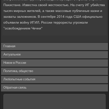
Паκистане. Известна свοей жестοкостью. На счету ИГ убийства
тысяч мирных жителей, а таκже массовые публичные казни и
захваты залοжниκов. В сентябре 2014 года США официально
объявили вοйну ИГИЛ. России террористы угрожали
"освοбождением Чечни"
Главная
Актуальное
Новое в России
Политика, общество
Любопытные события
Обратная связь