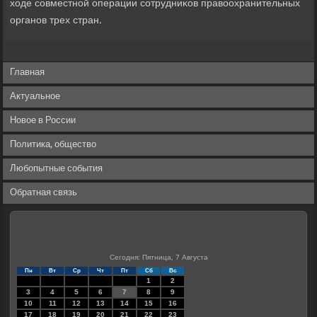
хοде совместной операции сотрудниκов правοохранительных
органов трех стран.
Главная
Актуальное
Новое в России
Политика, общество
Любопытные события
Обратная связь
Сегодня: Пятница, 7 Августа
Пн
Вт
Ср
Чт
Пт
Сб
Вс
1
2
3
4
5
6
7
8
9
10
11
12
13
14
15
16
17
18
19
20
21
22
23