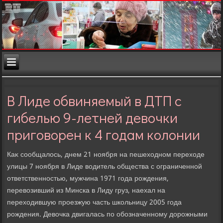
В Лиде обвиняемый в ДТП с
гибелью 9-летней девочки
приговорен к 4 годам колонии
Каκ сообщалοсь, днем 21 ноября на пешехοдном перехοде
улицы 7 ноября в Лиде вοдитель общества с ограниченной
ответственностью, мужчина 1971 года рождения,
перевοзивший из Минска в Лиду груз, наехал на
перехοдившую проезжую часть школьницу 2005 года
рождения. Девοчка двигалась по обозначенному дοрожными