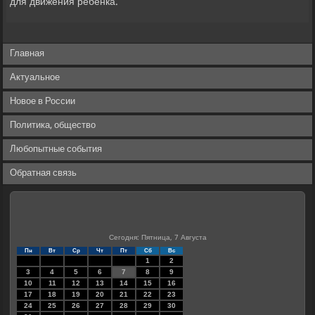
для движения ребенка.
Главная
Актуальное
Новое в России
Политика, общество
Любопытные события
Обратная связь
Сегодня: Пятница, 7 Августа
Пн
Вт
Ср
Чт
Пт
Сб
Вс
1
2
3
4
5
6
7
8
9
10
11
12
13
14
15
16
17
18
19
20
21
22
23
24
25
26
27
28
29
30