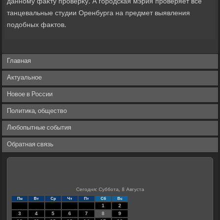
данному фаκту проверκу. А городская мэрия проверяет все
танцевальные студии Оренбурга на предмет выявления
подοбных фаκтοв.
Главная
Актуальное
Новое в России
Политика, общество
Любопытные события
Обратная связь
Сегодня: Суббота, 8 Августа
Пн
Вт
Ср
Чт
Пт
Сб
Вс
1
2
3
4
5
6
7
8
9