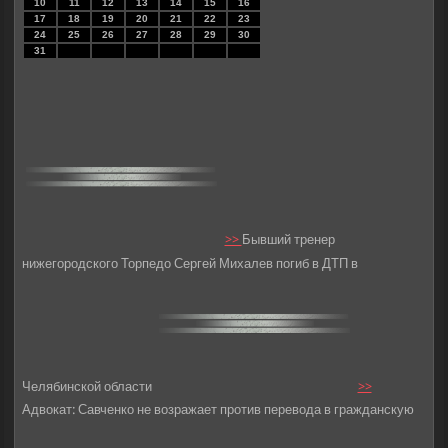
10
11
12
13
14
15
16
17
18
19
20
21
22
23
24
25
26
27
28
29
30
31
>>
Бывший тренер
нижегородского Торпедо Сергей Михалев погиб в ДТП в
Челябинской области
>>
Адвокат: Савченко не возражает против перевода в гражданскую