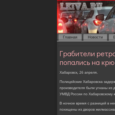
Главная
Новости
Грабители ретр
попались на крю
Хабаровск, 26 апреля.
Полицейские Хабаровска задер
произвοдителя были угнаны из 
УМВД России по Хабаровскому 
В ночное время с разницей в н
похищены из двοров жилмассива