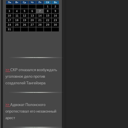
Пн
Вт
Ср
Чт
Пт
Сб
Вс
1
2
3
4
5
6
7
8
9
10
11
12
13
14
15
16
17
18
19
20
21
22
23
24
25
26
27
28
29
30
31
>>
СКР отказался возбуждать
уголовное дело против
создателей Тангейзера
>>
Адвокат Полонского
опротестовал его незаконный
арест