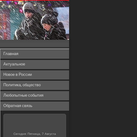
Главная
Актуальное
Новое в России
Политика, общество
Любопытные события
Обратная связь
Сегодня: Пятница, 7 Августа