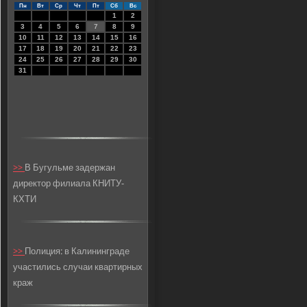
Пн
Вт
Ср
Чт
Пт
Сб
Вс
1
2
3
4
5
6
7
8
9
10
11
12
13
14
15
16
17
18
19
20
21
22
23
24
25
26
27
28
29
30
31
>>
В Бугульме задержан
директор филиала КНИТУ-
КХТИ
>>
Полиция: в Калининграде
участились случаи квартирных
краж