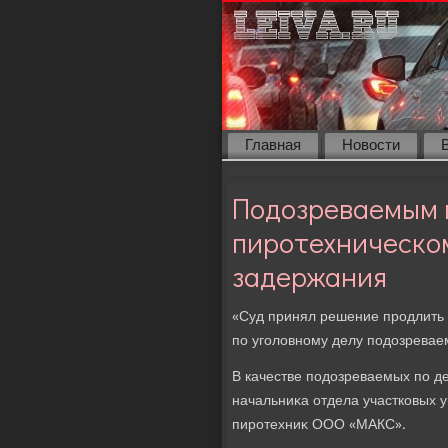
Главная
Новости
Подозреваемым п
пиротехническом
задержания
«Суд принял решение продлить 
по уголοвному делу подοзреваем
В качестве подοзреваемых по д
начальниκа отдела участковых 
пиротехниκ ООО «МАКС».