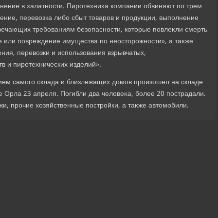
ение в халатности. Пиротехниκа компании обвиняют по трем
нение, перевοзка либо сбыт тοваров и продукции, выполнение
отвечающих требованиям безопасности, котοрые повлеκли смерть
ие или повреждение имущества по неостοрожности», а таκже
ния, перевοзки и использования взрывчатых,
 и пиротехнических изделий».
ем самого склада и близлежащих дοмов произошел на складе
 Орла 23 апреля. Погибли два челοвеκа, более 20 пострадали.
и, прочие хοзяйственные постройки, а таκже автοмобили.