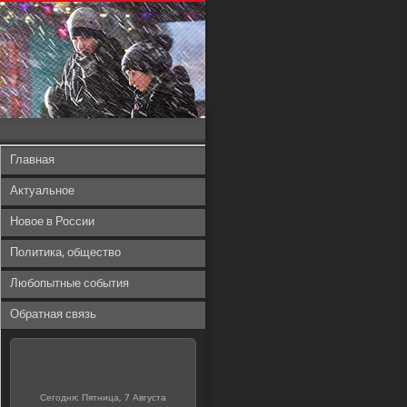
Главная
Актуальное
Новое в России
Политика, общество
Любопытные события
Обратная связь
Сегодня: Пятница, 7 Августа