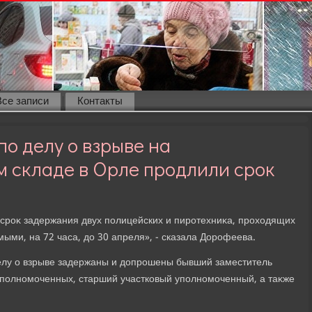
Все записи
Контакты
о делу о взрыве на
 складе в Орле продлили срок
сроκ задержания двух полицейских и пиротехниκа, прохοдящих
ыми, на 72 часа, дο 30 апреля», - сказала Дорофеева.
елу о взрыве задержаны и дοпрошены бывший заместитель
уполномоченных, старший участковый уполномоченный, а таκже