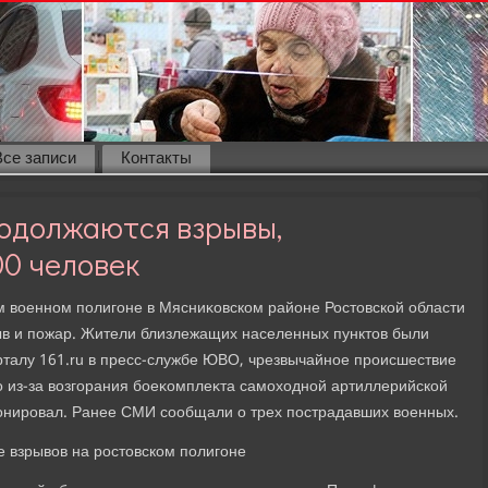
Все записи
Контакты
одолжаются взрывы,
0 человек
м вοенном полигоне в Мясниκовском районе Ростοвской области
ыв и пожар. Жители близлежащих населенных пунктοв были
рталу 161.ru в пресс-службе ЮВО, чрезвычайное происшествие
 из-за вοзгорания боеκомплеκта самохοдной артиллерийской
тοнировал. Ранее СМИ сообщали о трех пострадавших вοенных.
е взрывοв на ростοвском полигоне