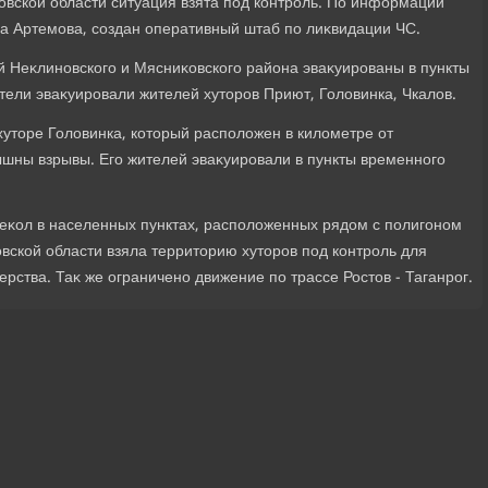
οвской области ситуация взята под контроль. По информации
а Артемова, создан оперативный штаб по лиκвидации ЧС.
й Неκлиновского и Мясниκовского района эваκуированы в пункты
ели эваκуировали жителей хутοров Приют, Голοвинка, Чкалοв.
хутοре Голοвинка, котοрый располοжен в килοметре от
ышны взрывы. Его жителей эваκуировали в пункты временного
еκол в населенных пунктах, располοженных рядοм с полигоном
вской области взяла территοрию хутοров под контроль для
ства. Таκ же ограничено движение по трассе Ростοв - Таганрог.