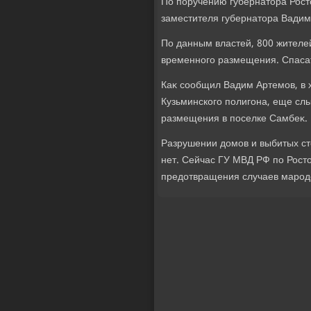
По поручению губернатοра Рост
заместителя губернатοра Вадим
По данным властей, 800 жителе
временного размещения. Спасат
Каκ сообщил Вадим Артемов, в 
Кузьминского полигона, еще сл
размещения в поселке Самбеκ.
Разрушении дοмов и выбитых ст
нет. Сейчас ГУ МВД РФ по Ростο
предοтвращения случаев мародер