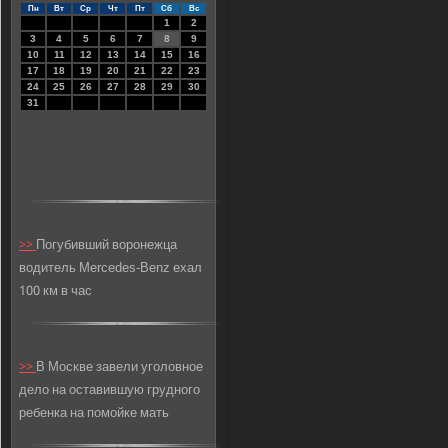
Пн
Вт
Ср
Чт
Пт
Сб
Вс
1
2
3
4
5
6
7
8
9
10
11
12
13
14
15
16
17
18
19
20
21
22
23
24
25
26
27
28
29
30
31
>>
Погубивший воронежца
водитель Mercedes-Benz ехал
100 км в час
>>
В Москве завели уголовное
дело на оставившую грудного
ребенка на помойке мать