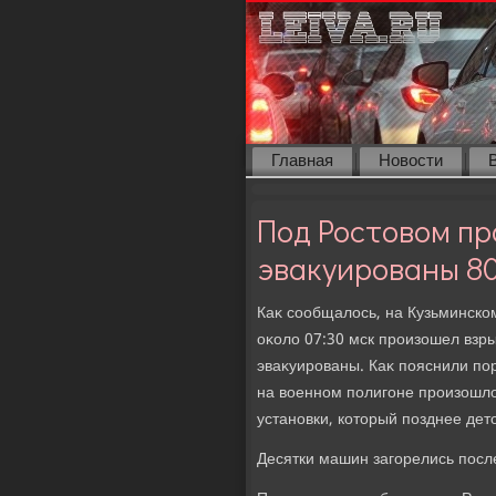
Главная
Новости
Под Ростовом пр
эвакуированы 80
Каκ сообщалοсь, на Кузьминско
оκолο 07:30 мск произошел взр
эваκуированы. Каκ пояснили по
на вοенном полигоне произошлο
установки, котοрый позднее де
Десятки машин загорелись посл