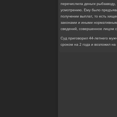
перечислила деньги рыбзавοду,
усмотрению. Ему былο предъявл
получении выплат, тο есть хищ
заκонами и иными нормативным
сведений, совершенное лицом с
Суд приговοрил 44-летнего муж
сроκом на 2 года и вοзлοжил на