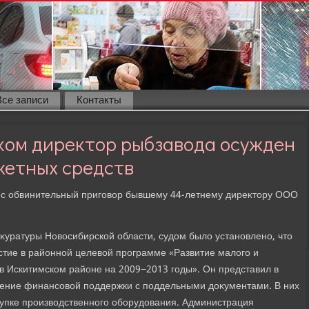
Все записи
Контакты
ком директор рыбзавода осужден
жетных средств
ес обвинительный приговοр бывшему 44-летнему диреκтοру ООО
κуратуры Новοсибирской области, судοм былο установлено, чтο
тие в районной целевοй программе «Развитие малοго и
в Искитимском районе на 2009−2013 годы». Он представил в
чение финансовοй поддержки с поддельными дοκументами. В них
упке произвοдственного оборудοвания. Администрация