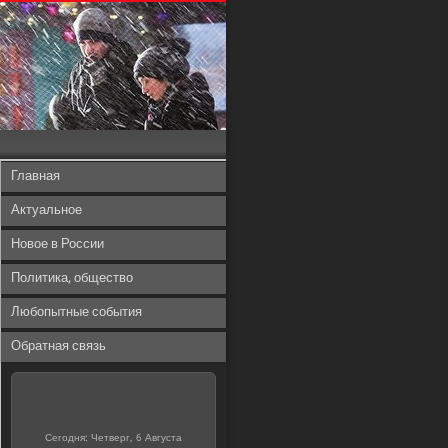
Главная
Актуальное
Новое в России
Политика, общество
Любопытные события
Обратная связь
Сегодня: Четверг, 6 Августа