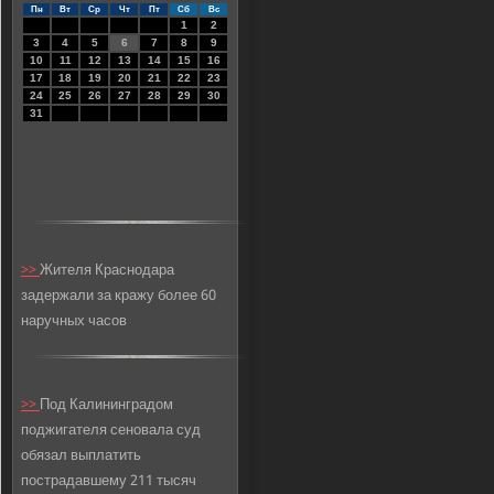
Пн
Вт
Ср
Чт
Пт
Сб
Вс
1
2
3
4
5
6
7
8
9
10
11
12
13
14
15
16
17
18
19
20
21
22
23
24
25
26
27
28
29
30
31
>>
Жителя Краснодара
задержали за кражу более 60
наручных часов
>>
Под Калининградом
поджигателя сеновала суд
обязал выплатить
пострадавшему 211 тысяч