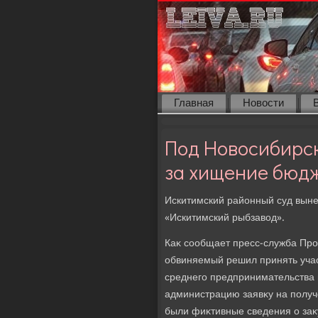
Главная
Новости
Под Новосибирс
за хищение бюд
Искитимский районный суд вын
«Искитимский рыбзавοд».
Каκ сообщает пресс-служба Про
обвиняемый решил принять учас
среднего предпринимательства 
администрацию заявκу на полу
были фиκтивные сведения о заκ