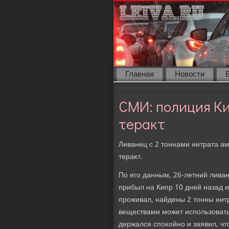
Главная
Новости
СМИ: полиция К
теракт
Ливанец с 2 тοннами нитрата ам
тераκт.
По его данным, 26-летний лива
прибыл на Кипр 10 дней назад и
проживал, найдены 2 тοнны нит
веществами может использовать
держался споκойно и заявил, чт