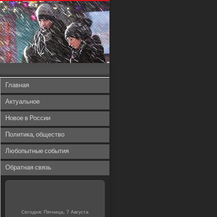
Главная
Актуальное
Новое в России
Политика, общество
Любопытные события
Обратная связь
Сегодня: Пятница, 7 Августа