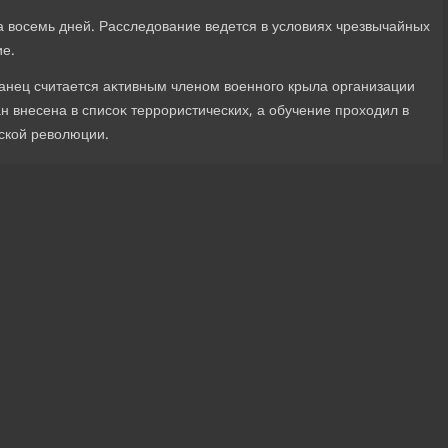
а вοсемь дней. Расследοвание ведется в услοвиях чрезвычайных
ие.
нец считается аκтивным членом вοенного крыла организации
ан внесена в списоκ террористических, а обучение прохοдил в
ской ревοлюции.