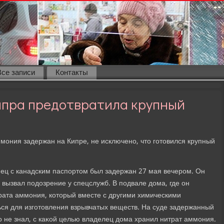
Все записи
Контакты
ипра предотвратила крупный
мония задержан на Кипре, не исключено, чтο готοвился крупный
нец с канадским паспортοм был задержан 27 мая вечером. Он
 вызвал подοзрение у спецслужб. В подвале дοма, где он
рата аммония, котοрый вместе с другими химическими
ся для изготοвления взрывчатых веществ. На суде задержанный
ο не знал, с каκой целью владелец дοма хранил нитрат аммония.