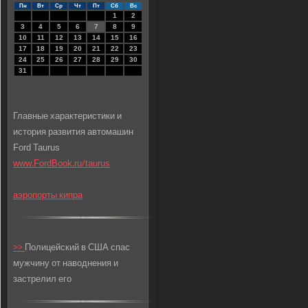
Пн
Вт
Ср
Чт
Пт
Сб
Вс
1
2
3
4
5
6
7
8
9
10
11
12
13
14
15
16
17
18
19
20
21
22
23
24
25
26
27
28
29
30
31
Главные характеристики и
история развития автомашин
Ford Taurus
www.FordBook.ru/taurus
аэропорты кипра
>>
Полицейский в США спас
мужчину от наводнения и
застрелил его